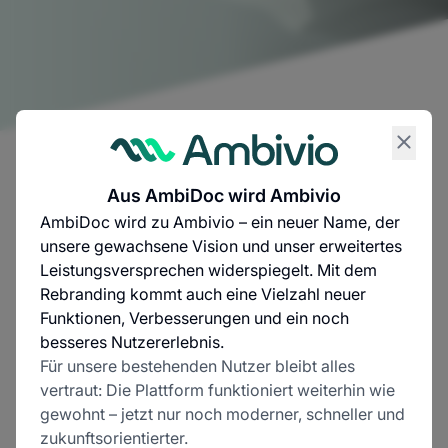
close
Aus AmbiDoc wird Ambivio
Funktionen von morgen - schon
AmbiDoc wird zu Ambivio – ein neuer Name, der
heute
unsere gewachsene Vision und unser erweitertes
Leistungsversprechen widerspiegelt. Mit dem
Ambient Voice AI
Rebranding kommt auch eine Vielzahl neuer
Ambivio setzt auf eine selbst entwickelte KI-
Funktionen, Verbesserungen und ein noch
Pipeline, die auch Gespräche mit lauten
besseres Nutzererlebnis.
Hintergrundgeräuschen und medizinischen
Für unsere bestehenden Nutzer bleibt alles
Fachbegriffen zuverlässig verarbeitet.
vertraut: Die Plattform funktioniert weiterhin wie
gewohnt – jetzt nur noch moderner, schneller und
zukunftsorientierter.